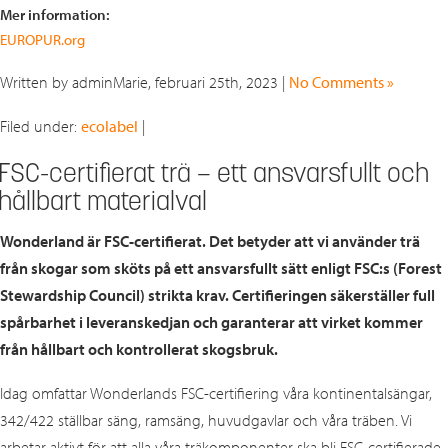
Mer information:
EUROPUR.org
Written by adminMarie, februari 25th, 2023 |
No Comments »
Filed under:
ecolabel
|
FSC-certifierat trä – ett ansvarsfullt och
hållbart materialval
Wonderland är FSC-certifierat. Det betyder att vi använder trä
från skogar som sköts på ett ansvarsfullt sätt enligt FSC:s (Forest
Stewardship Council) strikta krav. Certifieringen säkerställer full
spårbarhet i leveranskedjan och garanterar att virket kommer
från hållbart och kontrollerat skogsbruk.
Idag omfattar Wonderlands FSC-certifiering våra kontinentalsängar,
342/422 ställbar säng, ramsäng, huvudgavlar och våra träben. Vi
arbetar aktivt för att alla våra träkomponenter ska bli FSC-certifierade.