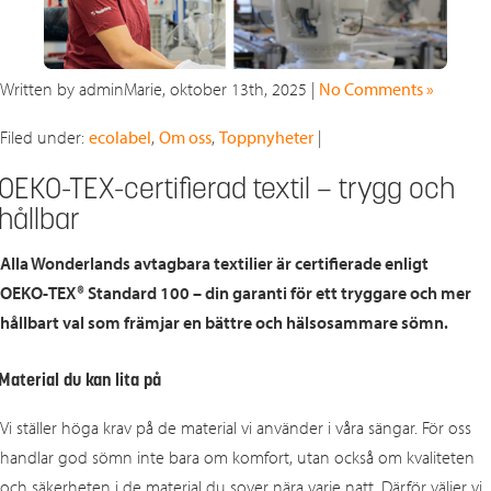
Written by adminMarie, oktober 13th, 2025 |
No Comments »
Filed under:
ecolabel
,
Om oss
,
Toppnyheter
|
OEKO-TEX-certifierad textil – trygg och
hållbar
Alla Wonderlands avtagbara textilier är certifierade enligt
OEKO‑TEX® Standard 100 – din garanti för ett tryggare och mer
hållbart val som främjar en bättre och hälsosammare sömn.
Material du kan lita på
Vi ställer höga krav på de material vi använder i våra sängar. För oss
handlar god sömn inte bara om komfort, utan också om kvaliteten
och säkerheten i de material du sover nära varje natt. Därför väljer vi