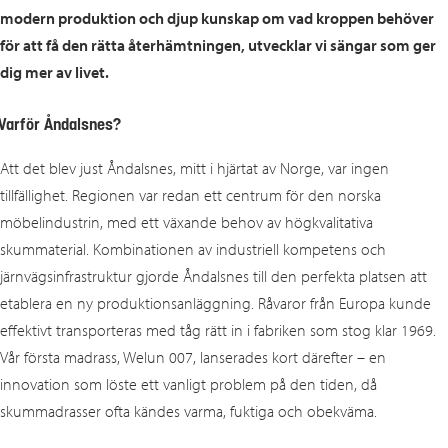
modern produktion och djup kunskap om vad kroppen behöver
för att få den rätta återhämtningen, utvecklar vi sängar som ger
dig mer av livet.
Varför
Åndalsnes?
Att det blev just Åndalsnes, mitt i hjärtat av Norge, var ingen
tillfällighet. Regionen var redan ett centrum för den norska
möbelindustrin, med ett växande behov av högkvalitativa
skummaterial. Kombinationen av industriell kompetens och
järnvägsinfrastruktur gjorde Åndalsnes till den perfekta platsen att
etablera en ny produktionsanläggning. Råvaror från Europa kunde
effektivt transporteras med tåg rätt in i fabriken som stog klar 1969.
Vår första madrass, Welun 007, lanserades kort därefter – en
innovation som löste ett vanligt problem på den tiden, då
skummadrasser ofta kändes varma, fuktiga och obekväma.