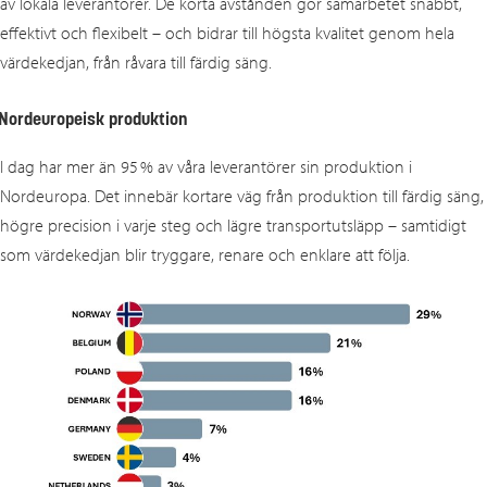
av lokala leverantörer. De korta avstånden gör samarbetet snabbt,
effektivt och flexibelt – och bidrar till högsta kvalitet genom hela
värdekedjan, från råvara till färdig säng.
Nordeuropeisk produktion
I dag har mer än 95 % av våra leverantörer sin produktion i
Nordeuropa. Det innebär kortare väg från produktion till färdig säng,
högre precision i varje steg och lägre transportutsläpp – samtidigt
som värdekedjan blir tryggare, renare och enklare att följa.