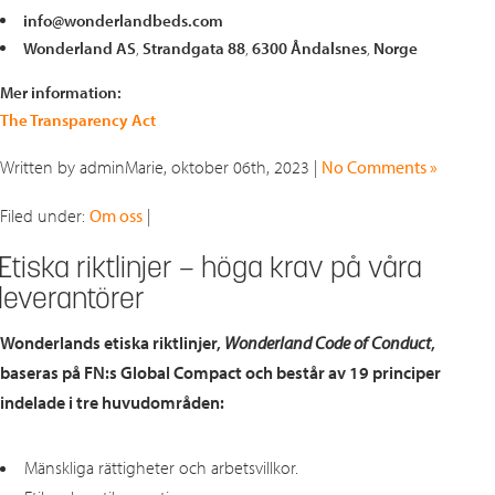
info@wonderlandbeds.com
Wonderland AS
,
Strandgata 88
,
6300 Åndalsnes
,
Norge
Mer information:
The Transparency Act
Written by adminMarie, oktober 06th, 2023 |
No Comments »
Filed under:
Om oss
|
Etiska riktlinjer – höga krav på våra
leverantörer
Wonderlands etiska riktlinjer,
Wonderland Code of Conduct
,
baseras på FN:s Global Compact och består av 19 principer
indelade i tre huvudområden:
Mänskliga rättigheter och arbetsvillkor.