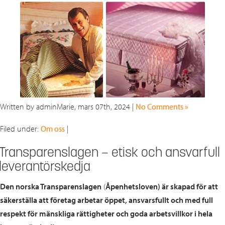
Written by adminMarie, mars 07th, 2024 |
No Comments »
Filed under:
Om oss
|
Transparenslagen – etisk och ansvarfull
leverantörskedja
Den norska Transparenslagen
(
Åpenhetsloven) är skapad för att
säkerställa att företag arbetar öppet, ansvarsfullt och med full
respekt för mänskliga rättigheter och goda arbetsvillkor i hela