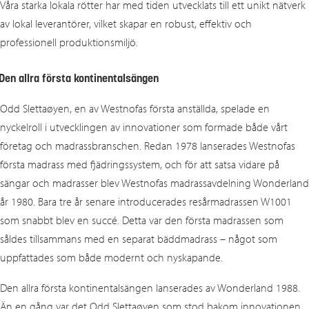
Våra starka lokala rötter har med tiden utvecklats till ett unikt nätverk
av lokal leverantörer, vilket skapar en robust, effektiv och
professionell produktionsmiljö.
Den allra första kontinentalsäng
en
Odd Slettaøyen, en av Westnofas första anställda, spelade en
nyckelroll i utvecklingen av innovationer som formade både vårt
företag och madrassbranschen. Redan 1978 lanserades Westnofas
första madrass med fjädringssystem, och för att satsa vidare på
sängar och madrasser blev Westnofas madrassavdelning Wonderland
år 1980. Bara tre år senare introducerades resårmadrassen W1001
som snabbt blev en succé. Detta var den första madrassen som
såldes tillsammans med en separat bäddmadrass – något som
uppfattades som både modernt och nyskapande.
Den allra första kontinentalsängen lanserades av Wonderland 1988.
Än en gång var det Odd Slettaøyen som stod bakom innovationen