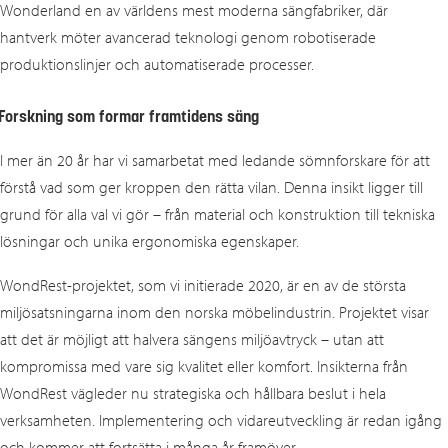
Wonderland en av världens mest moderna sängfabriker, där
hantverk möter avancerad teknologi genom robotiserade
produktionslinjer och automatiserade processer.
Forskning som formar framtidens säng
I mer än 20 år har vi samarbetat med ledande sömnforskare för att
förstå vad som ger kroppen den rätta vilan. Denna insikt ligger till
grund för alla val vi gör – från material och konstruktion till tekniska
lösningar och unika ergonomiska egenskaper.
WondRest‑projektet, som vi initierade 2020, är en av de största
miljösatsningarna inom den norska möbelindustrin. Projektet visar
att det är möjligt att halvera sängens miljöavtryck – utan att
kompromissa med vare sig kvalitet eller komfort. Insikterna från
WondRest vägleder nu strategiska och hållbara beslut i hela
verksamheten. Implementering och vidareutveckling är redan igång
och kommer att fortsätta i många år framöver.