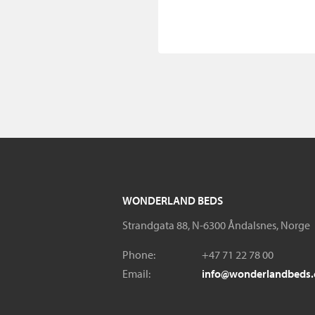
WONDERLAND BEDS
Strandgata 88, N-6300 Åndalsnes, Norge
Phone:
+47 71 22 78 00
Email:
info@wonderlandbeds