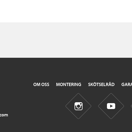
OM OSS
MONTERING
SKÖTSELRÅD
GARA
.com