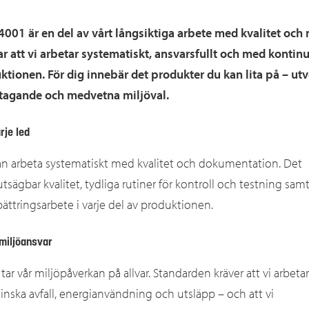
001 är en del av vårt långsiktiga arbete med kvalitet och m
ar att vi arbetar systematiskt, ansvarsfullt och med kontinu
duktionen. För dig innebär det produkter du kan lita på – u
stagande och medvetna miljöval.
rje led
kan arbeta systematiskt med kvalitet och dokumentation. Det
utsägbar kvalitet, tydliga rutiner för kontroll och testning sam
bättringsarbete i varje del av produktionen.
 miljöansvar
 tar vår miljöpåverkan på allvar. Standarden kräver att vi arbetar
minska avfall, energianvändning och utsläpp – och att vi