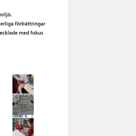
iljö.
erliga förbättringar
tvecklade med fokus
t