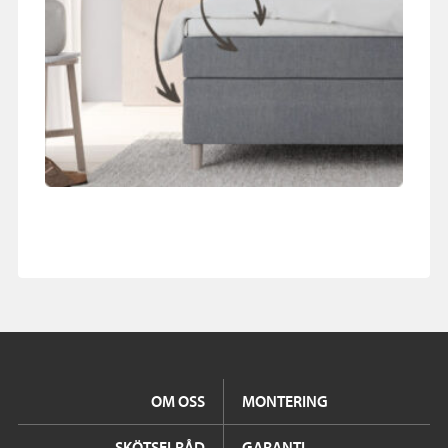
OM OSS
MONTERING
SKÖTSELRÅD
GARANTI