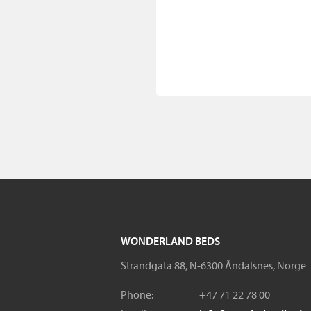
WONDERLAND BEDS
Strandgata 88, N-6300 Åndalsnes, Norge
Phone:
+47 71 22 78 00