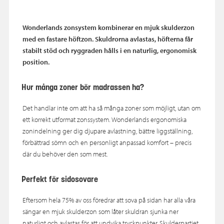
Wonderlands zonsystem kombinerar en mjuk skulderzon
med en fastare höftzon. Skuldrorna avlastas, höfterna får
stabilt stöd och ryggraden hålls i en naturlig, ergonomisk
position.
Hur många zoner bör madrassen ha?
Det handlar inte om att ha så många zoner som möjligt, utan om
ett korrekt utformat zonssystem. Wonderlands ergonomiska
zonindelning ger dig djupare avlastning, bättre liggställning,
förbättrad sömn och en personligt anpassad komfort – precis
där du behöver den som mest.
Perfekt
för sidosovare
Eftersom hela 75% av oss föredrar att sova på sidan har alla våra
sängar en mjuk skulderzon som låter skuldran sjunka ner
naturligt och avlastas för att undvika tryckpunkter. Skulderpartiet