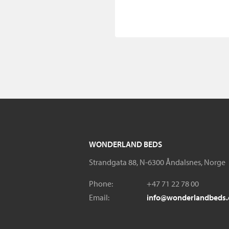
WONDERLAND BEDS
Strandgata 88, N-6300 Åndalsnes, Norge
Phone:
+47 71 22 78 00
Email:
info@wonderlandbeds