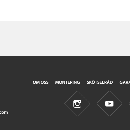
OM OSS
MONTERING
SKÖTSELRÅD
GARA
.com