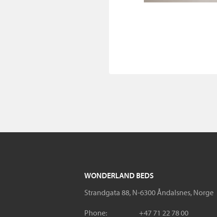
WONDERLAND BEDS
Strandgata 88, N-6300 Åndalsnes, Norge
Phone:
+47 71 22 78 00