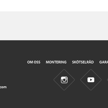
OM OSS
MONTERING
SKÖTSELRÅD
GARA
.com