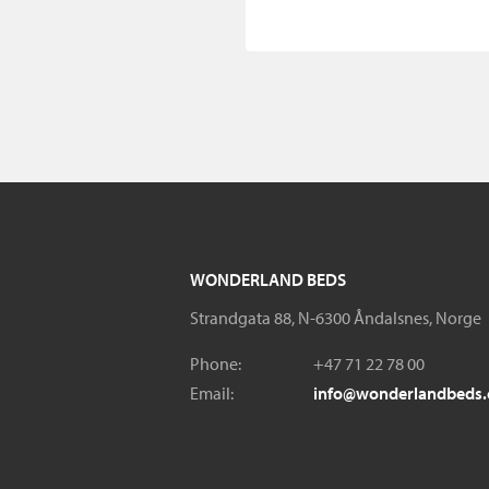
WONDERLAND BEDS
Strandgata 88, N-6300 Åndalsnes, Norge
Phone:
+47 71 22 78 00
Email:
info@wonderlandbeds