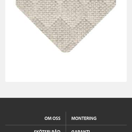
OM OSS
MONTERING
SKÖTSELRÅD
GARANTI