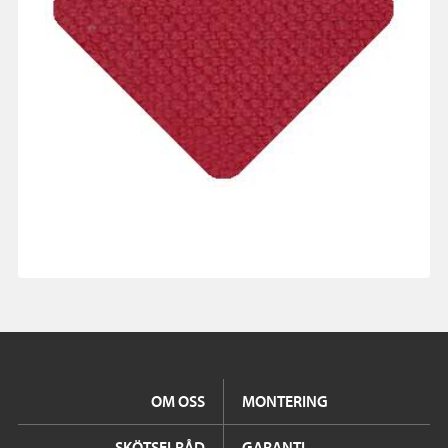
OM OSS
MONTERING
SKÖTSELRÅD
GARANTI