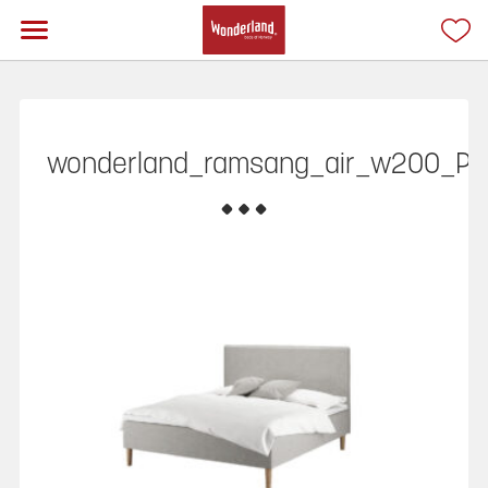
wonderland_ramsang_air_w200_P1