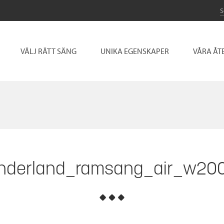
VÄLJ RÄTT SÄNG
UNIKA EGENSKAPER
VÅRA ÅT
nderland_ramsang_air_w20