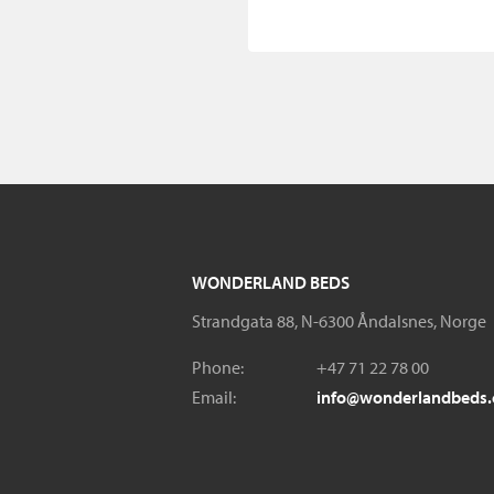
WONDERLAND BEDS
Strandgata 88, N-6300 Åndalsnes, Norge
Phone:
+47 71 22 78 00
Email:
info@wonderlandbeds