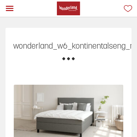
wonderland_w6_kontinentalseng_m