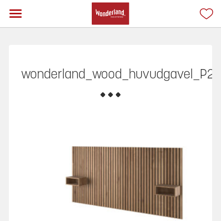
wonderland_wood_huvudgavel_P2