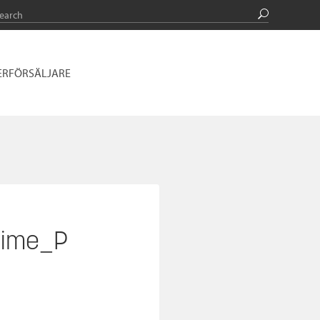
ERFÖRSÄLJARE
rime_P