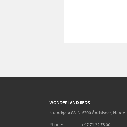
WONDERLAND BEDS
Strandgata 88, N-6300 Åndalsnes, Norge
Phone:
+47 71 22 78 00