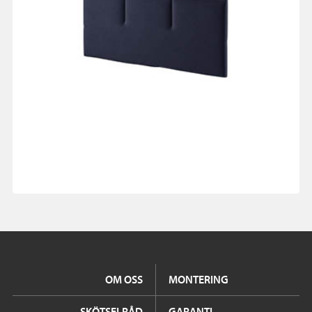
OM OSS
MONTERING
SKÖTSELRÅD
GARANTI