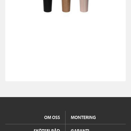
OM OSS
MONTERING
SKÖTSELRÅD
GARANTI