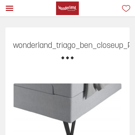
wonderland_triago_ben_closeup_P