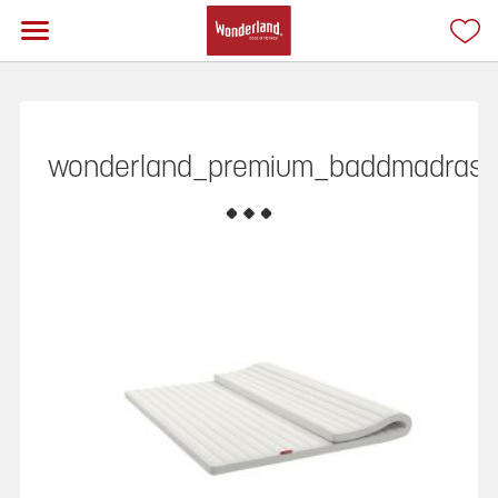
wonderland_premium_baddmadrass