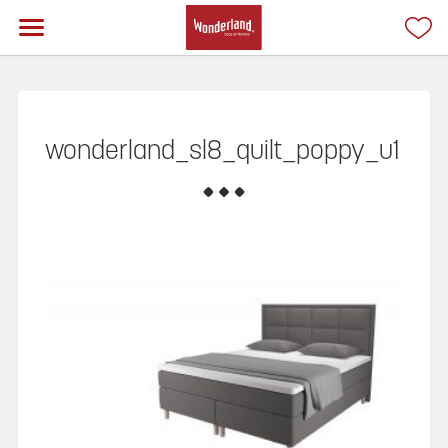
wonderland_sl8_quilt_poppy_u1