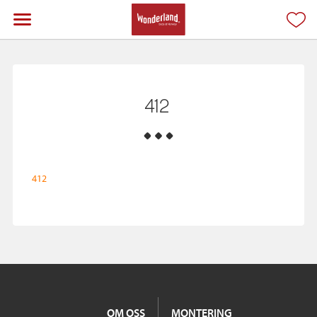
412
412
OM OSS
MONTERING