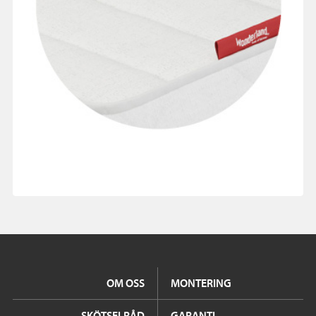
OM OSS
MONTERING
SKÖTSELRÅD
GARANTI