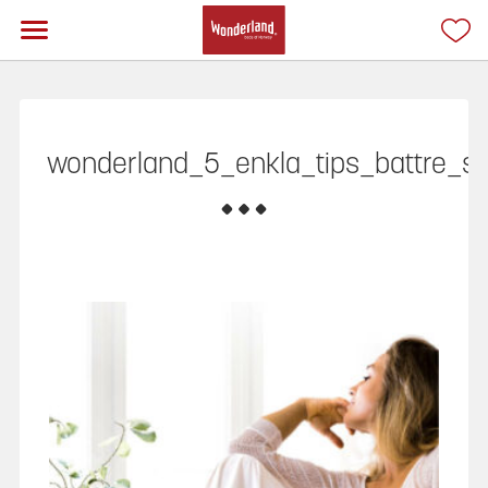
wonderland_5_enkla_tips_battre_so